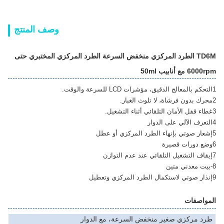
وصف المنتج
TD6M الطرد المركزي منخفض السرعة الطرد المركزي المختبري حتى
6000rpm مع أنابيب 50ml
1التحكم بالمعالج الدقيق، مؤشرات LCD للسرعة والوقت.
2محرك بدون فرشاة، لا تلوث الغبار.
3غطاء قفل الأمان التلقائي أثناء التشغيل.
4التعرف الآلي على الدوار
5إشعار صوتي بإنهاء الطرد المركزي أو عطل
6وضع دورات قصيرة
7إيقاف التشغيل التلقائي عند عدم التوازن
8-بيت معدني متين
9إنذار صوتي لاستكمال الطرد المركزي وتعطيل
المواصفات
طرد مركزي صغير منخفض السرعة، مع الدوار