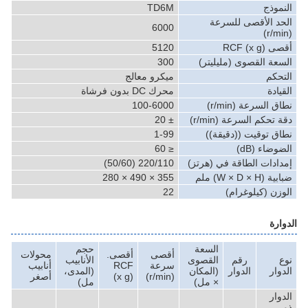
النموذج
TD6M
الحد الأقصى للسرعة
6000
(r/min)
أقصى RCF (x g)
5120
السعة القصوى (مليليتر)
300
التحكم
ميكرو معالج
القيادة
محرك DC بدون فرشاة
نطاق السرعة (r/min)
100-6000
دقة تحكم السرعة (r/min)
± 20
نطاق توقيت ((دقيقة))
1-99
الضوضاء (dB)
≤ 60
إمدادات الطاقة في (هرتز)
220/110 (50/60)
ضبابية (W × D × H) ملم
355 × 490 × 280
الوزن (كيلوغرام)
22
الدوارة
السعة
حجم
أقصى
أقصى.
محولات
نوع
رقم
القصوى
الأنابيب
سرعة
RCF
أنابيب
الدوار
الدوار
(المكان
(المدى،
(r/min)
(x g)
أصغر
× مل)
مل)
الدوار
ذو