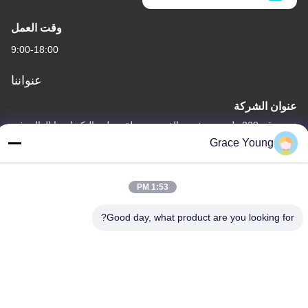
وقت العمل
9:00-18:00
عنواننا
عنوان الشركة
رقم 229 طريق تونغزيبو الغربي، منطقة تطور التكنولوجيا العالية في
تشانغشا، مقاطعة هونان الصين 410000
Grace Young
عنوان المصنع
رقم 229 طريق تونغزيبو الغربي، منطقة تطور التكنولوجيا العالية في
1:53 PM
تشانغشا، مقاطعة هونان الصين 410000
Good day, what product are you looking for?
هاتف
0086-185-6947-4156