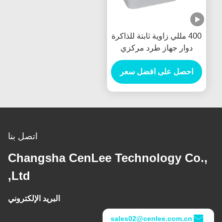
400 مللي زاوية ثابتة للذاكرة
دوار جهاز طرد مركزي
منضدة محول تردد دوران
سريع
احصل على افضل سعر
اتصل بنا
Changsha CenLee Technology Co.,
Ltd,
البريد الإلكتروني
sales02@cenlee.com.cn