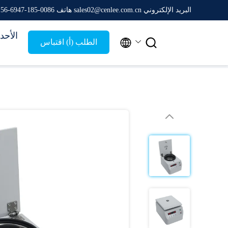
البريد الإلكتروني sales02@cenlee.com.cn
هاتف 0086-185-6947-4156
الأحد


الطلب (أ) اقتباس