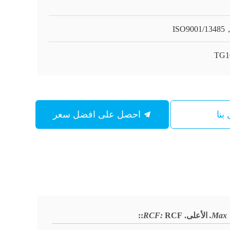
ISO9001/1348
TG1
بنا
احصل على افضل سعر
Max.
الأعلى.
RCF:
RCF:
: