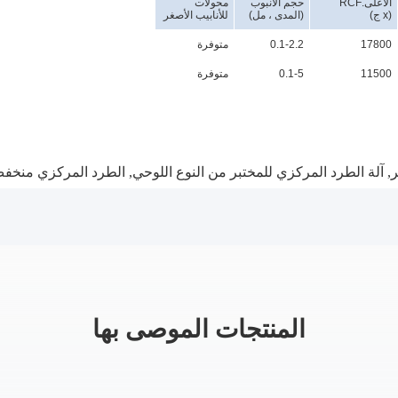
الأعلى.RCF
حجم الأنبوب
محولات
(x ج)
(المدى ، مل)
للأنابيب الأصغر
17800
0.1-2.2
متوفرة
11500
0.1-5
متوفرة
,
آلة الطرد المركزي للمختبر من النوع اللوحي
,
الطرد المركزي منخف
المنتجات الموصى بها