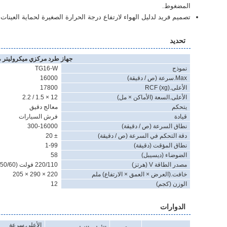
المضغوط.
تصميم فريد لدليل الهواء لارتفاع درجة الحرارة الصغيرة لحماية العينا
تحديد
جهاز طرد مركزي ميكروليتر ، 
نموذج
TG16-W
Max.سرعة ​​(ص / دقيقة)
16000
الأعلى.RCF (xg)
17800
الأعلى.السعة (الأماكن × مل)
12 × 1.5 / 2.2
يتحكم
معالج دقيق
قيادة
فرش السيارات
نطاق السرعة (ص / دقيقة)
300-16000
دقة التحكم في السرعة (ص / دقيقة)
± 20
نطاق المؤقت (دقيقة)
1-99
الضوضاء (ديسيبل)
58
مصدر الطاقة V (هرتز)
220/110 فولت (50/60) ، 3 أمبير مرحلة واحدة
خافت.(العرض × العمق × الارتفاع) ملم
220 × 290 × 205
الوزن (كجم)
12
الدوارات
الأعلى.سرعة