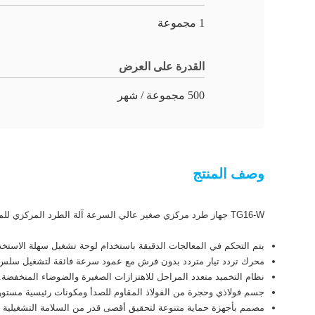
1 مجموعة
القدرة على العرض
500 مجموعة / شهر
وصف المنتج
TG16-W جهاز طرد مركزي صغير عالي السرعة
آلة الطرد المركزي للمختبر ل
يتم التحكم في المعالجات الدقيقة باستخدام لوحة تشغيل سهلة الاستخد
محرك تردد تيار متردد بدون فرش مع عمود سرعة فائقة لتشغيل سلس و
نظام التخميد متعدد المراحل للاهتزازات الصغيرة والضوضاء المنخفضة.
جسم فولاذي وحجرة من الفولاذ المقاوم للصدأ ومكونات رئيسية مستورد
مصمم بأجهزة حماية متنوعة لتحقيق أقصى قدر من السلامة التشغيلية ، م