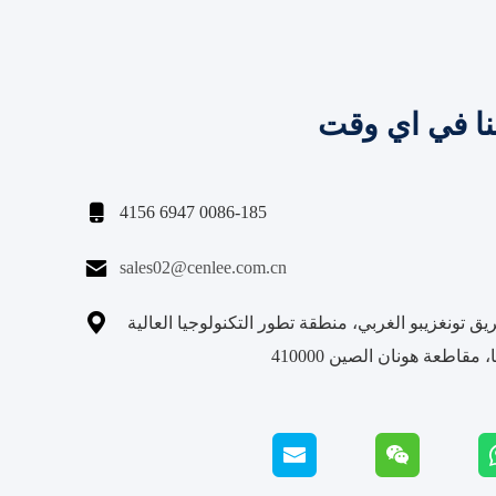
نا في اي وقت

0086-185 6947 4156

sales02@cenlee.com.cn

229 طريق تونغزيبو الغربي، منطقة تطور التكنولوجيا العالية
مقاطعة هونان الصين 410000