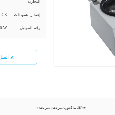
التجارية
إصدار الشهادات
5，CE
رقم الموديل
6-W
اتصل 
Max.
ماكس.
سرعة:
سرعة:
: