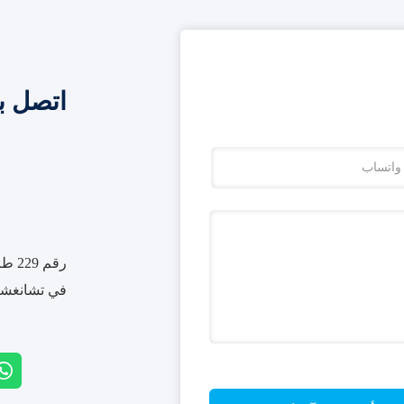
اتصل ب
رقم 
في تشانغشا، 