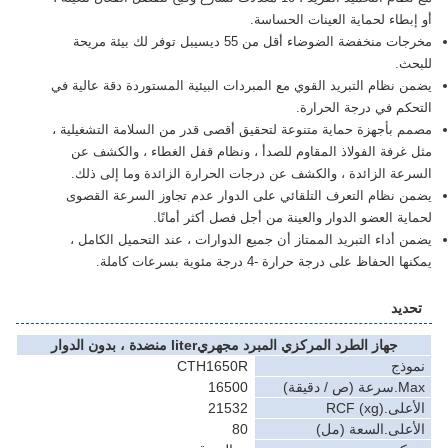
طاء لحماية العينات الحساسة.
مخرجات منخفضة الضوضاء أقل من 55 ديسيبل توفر لك بيئة مريحة
.
نظام التبريد القوي مع المبردات البيئية المستوردة دقة عالية في
م في درجة الحرارة.
بأجهزة حماية متنوعة لتحقيق أقصى قدر من السلامة التشغيلية ،
رفة الفولاذ المقاوم للصدأ ، ونظام قفل الغطاء ، والكشف عن
ة الزائدة ، والكشف عن درجات الحرارة الزائدة وما إلى ذلك.
نظام التعرف التلقائي على الدوار عدم تجاوز السرعة القصوى
ة العضو الدوار والعينة من أجل فصل أكثر أمانًا.
أداء التبريد الممتاز أن جميع الدوارات ، عند التحميل الكامل ،
لحفاظ على درجة حرارة -4 درجة مئوية بسرعات كاملة.
يد
جهاز الطرد المركزي المبرد مجهريliter منضدة ، بدون الدوار
ذج
CTH1650R
 دقيقة)
16500
RCF (xg)
21532
على.السعة (مل)
80