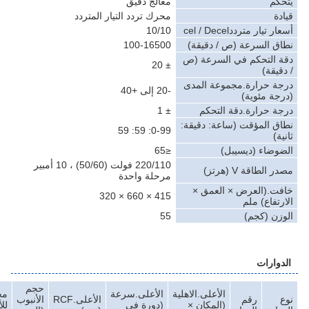
كم
معالج دقيق
ة
محرك تردد التيار المتردد
تيار مترددcel / Decel
10/10
ق السرعة (ص / دقيقة)
100-16500
 التحكم في السرعة (ص
± 20
يقة)
ة حرارة.مجموعة المدى
-20 إلى +40
جة مئوية)
ة حرارة.دقة التحكم
± 1
ق المؤقت (ساعة: دقيقة:
0-99: 59: 59
ة)
وضاء (ديسيبل)
≤65
220/110 فولت (50/60) ، 10 أمبير
الطاقة V (هرتز)
مرحلة واحدة
ت.(العرض × العمق ×
415 × 660 × 320
تفاع) ملم
زن (كجم)
55
وارات
حجم
الأعلى.الاهلية
الأعلى.سرعة
محولات
رقم
الأعلى.RCF
الأنبوب
(المكان ×
(دورة في
للأنابيب