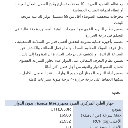
مع نظام التخميد الفريد ، 10 معدلات تسارع وكبح للفصل الفعال للعينة ،
طاء لحماية العينات الحساسة.
مخرجات منخفضة الضوضاء أقل من 55 ديسيبل توفر لك بيئة مريحة
.
نظام التبريد القوي مع المبردات البيئية المستوردة دقة عالية في
م في درجة الحرارة.
بأجهزة حماية متنوعة لتحقيق أقصى قدر من السلامة التشغيلية ،
رفة الفولاذ المقاوم للصدأ ، ونظام قفل الغطاء ، والكشف عن
ة الزائدة ، والكشف عن درجات الحرارة الزائدة وما إلى ذلك.
نظام التعرف التلقائي على الدوار عدم تجاوز السرعة القصوى
ة العضو الدوار والعينة من أجل فصل أكثر أمانًا.
أداء التبريد الممتاز أن جميع الدوارات ، عند التحميل الكامل ،
لحفاظ على درجة حرارة -4 درجة مئوية بسرعات كاملة.
يد
جهاز الطرد المركزي المبرد مجهريliter منضدة ، بدون الدوار
ذج
CTH1650R
 دقيقة)
16500
RCF (xg)
21532
على.السعة (مل)
80