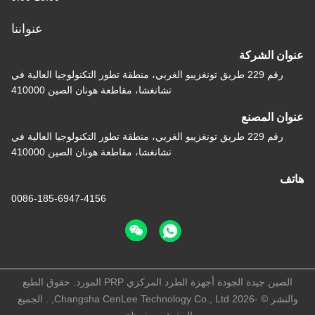
عنواننا
ن الشركة
رقم 229 طريق تونغزيبو الغربي، منطقة تطور التكنولوجيا العالية في
تشانغشا، مقاطعة هونان الصين 410000
ن المصنع
رقم 229 طريق تونغزيبو الغربي، منطقة تطور التكنولوجيا العالية في
تشانغشا، مقاطعة هونان الصين 410000
ف
0086-185-6947-4156
الصين جيدة الجودة أجهزة الطرد المركزي PRP المورد. حقوق الطبع
والنشر © -2026 Changsha CenLee Technology Co., Ltd, . الجميع