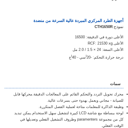
ة الطرد المركزي المبردة عالية السرعة من منضدة
ج:
CTH1650R
.دورة في الدقيقة: 16500
RCF: 2
عة: 24 × 1.5 / 2.0 مل
ا
ا
حرارة.التحكم: -20
سي - 40
ج
ستفسار الآن
ات
تحويل التردد والتحكم القائم على المعالجات الدقيقة.محركها قابل
نة - مجاني ويعمل بهدوء حتى بسرعات عالية.
 الذاكرة للمعلمات متاحة لعملية الفصل المتكررة.
لوحة ببساطة مع شاشة LCD كبيرة لتشغيل سهل الاستخدام.يمكن تبديد
كل من مجموعة paramenters وظروف التشغيل الفعلي وتعديلها في
 الفعلي.