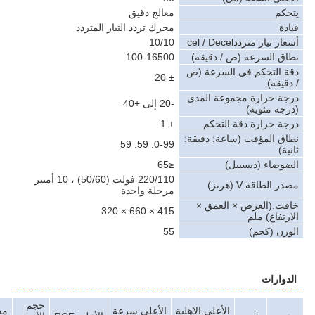
كم
معالج دقيق
ة
محرك تردد التيار المتردد
تيار مترددcel / Decel
10/10
ق السرعة (ص / دقيقة)
100-16500
 التحكم في السرعة (ص
± 20
يقة)
ة حرارة.مجموعة المدى
-20 إلى +40
جة مئوية)
ة حرارة.دقة التحكم
± 1
ق المؤقت (ساعة: دقيقة:
0-99: 59: 59
ة)
وضاء (ديسيبل)
≤65
220/110 فولت (50/60) ، 10 أمبير
الطاقة V (هرتز)
مرحلة واحدة
ت.(العرض × العمق ×
415 × 660 × 320
تفاع) ملم
زن (كجم)
55
وارات
حجم
الأعلى.الاهلية
الأعلى.سرعة
محولات