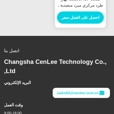
طرد مركزي مبرد منضدية ،
20500r / دقيقة جهاز طرد
مركزي عالي السرعة
احصل على افضل سعر
اتصل بنا
Changsha CenLee Technology Co.
Ltd,
البريد الإلكتروني
sales02@cenlee.com.cn
وقت العمل
9:00-18:00