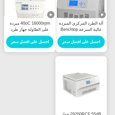
آلة الطرد المركزي المبردة
40oC 16000rpm مبردة
عالية السرعة Benchtop
على الطاولة جهاز طرد
16000 دورة في الدقيقة
مركزي دقيق الطرد
احصل على افضل سعر
المركزي 295mm العرض
احصل على افضل سعر
29200RCF 55dB جهاز