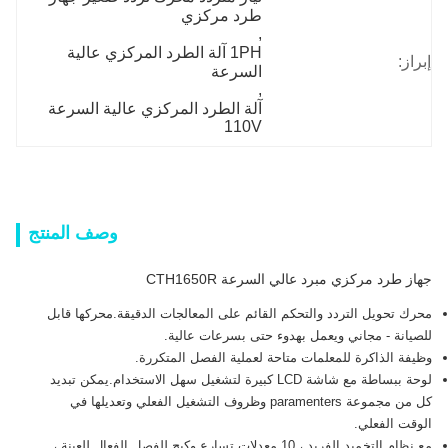
طرد مركزي
, 
1PH آلة الطرد المركزي عالية 
:
السرعة
, 
آلة الطرد المركزي عالية السرعة 
110V
وصف المنتج
طرد مركزي مبرد عالي السرعة CTH1650R
تحويل التردد والتحكم القائم على المعالجات الدقيقة.محركها قابل
نة - مجاني ويعمل بهدوء حتى بسرعات عالية.
 الذاكرة للمعلمات متاحة لعملية الفصل المتكررة.
لوحة ببساطة مع شاشة LCD كبيرة لتشغيل سهل الاستخدام.يمكن تبديد
كل من مجموعة paramenters وظروف التشغيل الفعلي وتعديلها في
 الفعلي.
مع نظام التخميد الفريد ، 10 معدلات تسارع وكبح للفصل الفعال للعينة ،