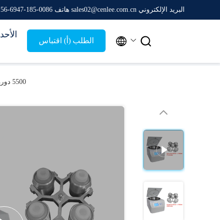
البريد الإلكتروني sales02@cenlee.com.cn
هاتف 0086-185-6947-4156
الأحد


الطلب (أ) اقتباس
5500 دورة في الدقيقة 2000 مل الطرد المركزي السريرية الفوق سعة كبيرة 5310RCF التهوية