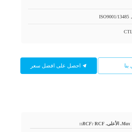
ISO9001/1348
CTL
بنا
احصل على افضل سعر
Max.
الأعلى.
RCF:
RCF:
: