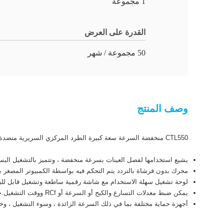
1 مجموعة
القدرة على العرض
50 مجموعة / شهر
وصف المنتج
CTL550 منخفضة السرعة سعة كبيرة الطرد المركزي السريرية منضدة الطرد المركزي
يشيع استخدامها لفصل العينات بسرعة منخفضة ، وتتميز بالتشغيل البسي
محرك بدون فرشاة بالتردد يتم التحكم فيه بواسطة الكمبيوتر المصغر ب
لوحة تشغيل سهلة الاستخدام مع شاشة رقمية ساطعة وتشغيل قابل للب
يمكن ضبط معدلات التسارع والكبح أو السرعة أو RCf ووقت التشغيل.حساب تلقائي لـ RCF لأفضل فصل.
أجهزة حماية مختلفة بما في ذلك السرعة الزائدة ، وسوء التشغيل ، وخ