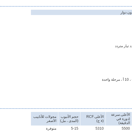
ون دوار
 تيار متردد
الأعلى.سرعة
الأعلى.RCF
حجم الأنبوب
محولات للأنابيب
(دورة في
(x ج)
(المدى ، مل)
الأصغر
الدقيقة)
5500
5310
5-15
متوفرة