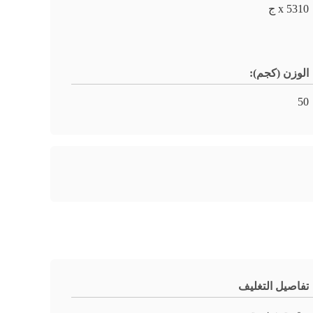
5310 x ج
الوزن (كجم):
50
تفاصيل التغليف