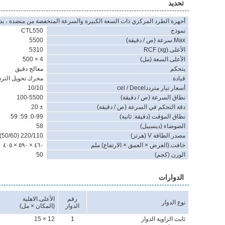
تحديد
أجهزة الطرد المركزي ذات السعة الكبيرة والسرعة المنخفضة من منضدة ، بد
نموذج
CTL550
Max.سرعة ​​(ص / دقيقة)
5500
الأعلى.RCF (xg)
5310
الأعلى.السعة (مل)
4 × 500
يتحكم
معالج دقيق
قيادة
محرك تحويل التردد
أسعار تيار مترددcel / Decel
10/10
نطاق السرعة (ص / دقيقة)
100-5500
دقة التحكم في السرعة (ص / دقيقة)
± 20
نطاق المؤقت (دقيقة: ثانية)
0-99: 59: 59
الضوضاء (ديسيبل)
58
مصدر الطاقة V (هرتز)
220/110 (50/60) ، 10 أ ، مرحلة واحدة
خافت.(العرض × العمق × الارتفاع) ملم
٤٦٠ × ٥٩٠ × ٤٠٥
الوزن (كجم)
50
الدوارات
رقم
الأعلى.الاهلية
نوع الدوار
الدوار
(المكان × مل)
ثابت الزاوية الدوار
1
12 × 15