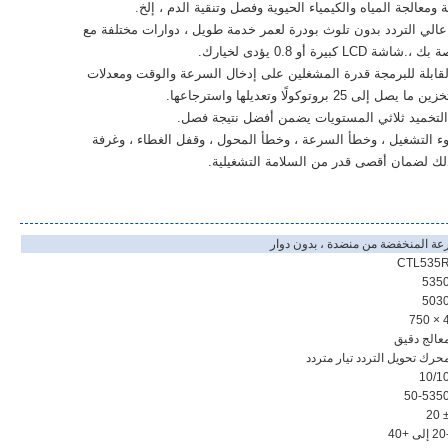
عالجة المياه والكيمياء الحيوية وفصل وتنقية الدم ، إلخ.
الي التردد بدون تلوث بودرة لعمر خدمة طويل ، دوارات مختلفة مع
أو 0.8 يؤدى لخيارك.
قابلة للبرمجة قدرة المشغلين على إدخال السرعة والوقت ومعدلات
ء التشغيل ، وخطأ السرعة ، وخطأ المحول ، وقفل الغطاء ، وغرفة
 ذلك لضمان أقصى قدر من السلامة التشغيلية.
رعة المنخفضة من منضدة ، بدون دوار
CTL535
535
503
4 × 7
عالج دقيق
حرك تحويل التردد تيار متردد
10/1
50-535
± 2
ى +40