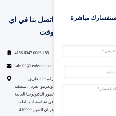
ستفسارك مباشرة
اتصل بنا في اي
وقت

0086-185 6947 4156

sales02@cenlee.com.cn

رقم 229 طريق
تونغزيبو الغربي، منطقة
تطور التكنولوجيا العالية
في تشانغشا، مقاطعة
هونان الصين 410000