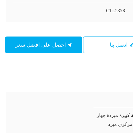
CTL535R
اتصل بنا
احصل على افضل سعر
عة كبيرة مبردة جهاز
مركزي مبرد