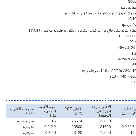
300
عالج دقيق
حرك تحويل التردد تيار متردد مع عزم دوران كبير
10/1
 برنامج
ظام تبريد بيئي خالٍ من مركبات الكربون الكلورية فلورية مع مبرد R404a
100-2300
± 2
ى +40
± 
0-99: 59: 5
6
220/1 (50/60) ، 16 أ ، مرحلة واحدة
620 × 740 × 8
15
الأعلى.سرعة
حجم الأنبوب
.الاهلية
الأعلى.RCF
محولات للأنابيب
(دورة في
(المدى ،
ان × مل)
(x ج)
الأصغر
الدقيقة)
مل)
23000
26614
0.5
غير متوفره
21600
33500
0.2-2.2
متوفرة
15000
23120
0.2-10
متوفرة