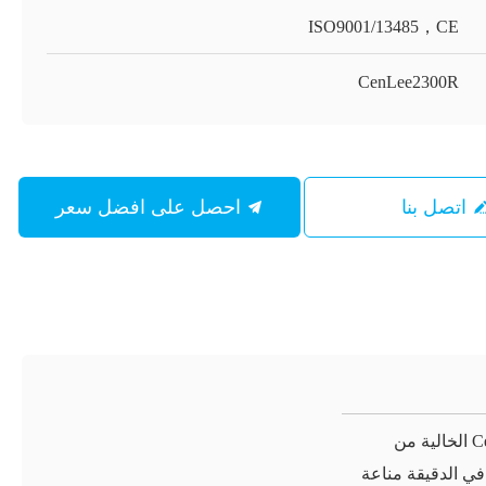
ISO9001/13485，CE
CenLee2300R
اتصل بنا
احصل على افضل سعر
آلة الطرد المركزي الطبية CenLee الخالية من
كربون 23000 دورة في الدقيقة مناعة