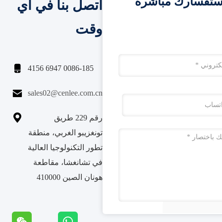
ستفسارك مباشرة
اتصل بنا في اي
وقت

0086-185 6947 4156

sales02@cenlee.com.cn

رقم 229 طريق
تونغزيبو الغربي، منطقة
تطور التكنولوجيا العالية
في تشانغشا، مقاطعة
هونان الصين 410000