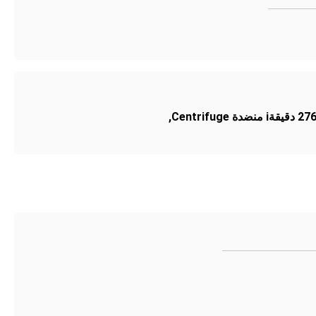
ة Centrifuge
,