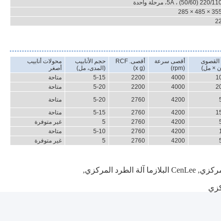
220/1 (50/60) ، 5A، مرحلة واحدة
355 × 485 × 2
2
القصوى
أقصى سرعة
أقصى. RCF
حجم الأنابيب
محولات أنابيب
ن × مل)
(rpm)
(x g)
(المدى، مل)
أصغر
4000
2200
5-15
متاحة
4000
2200
5-20
متاحة
4200
2760
5-20
متاحة
4200
2760
5-15
متاحة
4200
2760
5
غير متوفرة
4200
2760
5-10
متاحة
4200
2760
5
غير متوفرة
,
CenLee البلازما آلة الطرد المركزي
,