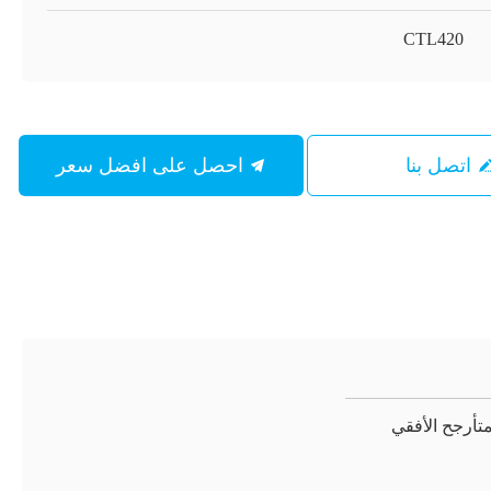
CTL420
اتصل بنا
احصل على افضل سعر
المتأرجح الأفقي