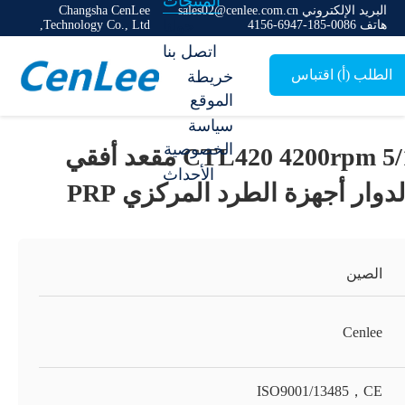
المنتجات
البريد الإلكتروني sales02@cenlee.com.cn
Changsha CenLee
حولنا
هاتف 0086-185-6947-4156
Technology Co., Ltd,
اتصل بنا
الطلب (أ) اقتباس
خريطة
الموقع
سياسة
الخصوصية
CTL420 4200rpm 5/15/20/50ml مقعد أفقي
الأحداث
دوار أجهزة الطرد المركزي PRP
الصين
Cenlee
ISO9001/13485，CE