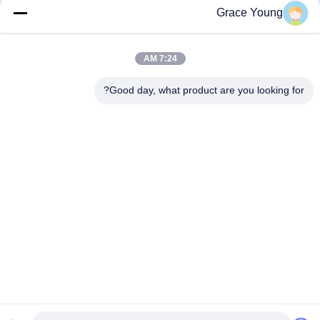
Grace Young
7:24 AM
Good day, what product are you looking for?
22 طريق تونغزيبو الغربي، منطقة تطور
لعالية في تشانغشا، مقاطعة هونان
الصين 410000