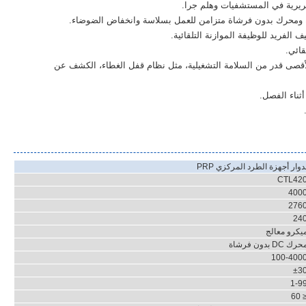
سريرية في المستشفيات وهلم جرا.
 ومحرك بدون فرشاة متزامن للعمل بسلاسة وانخفاض الضوضاء.
 الفريد للوظيفة الموازنة التلقائية.
صى قدر من السلامة التشغيلية، مثل نظام قفل الغطاء، الكشف عن
ثناء الفصل.
CTL42
400
276
24
يكرو معالج
رك DC بدون فرشاة
100-400
±3
1-9
≤ 6