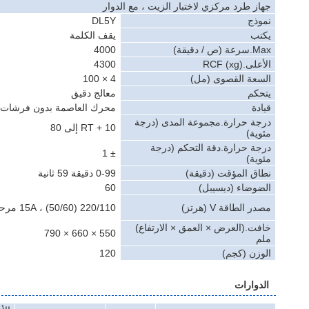
جهاز طرد مركزي لاختبار الزيت ، مع الدوار
نموذج
DL5Y
يكتب
يقف الكلمة
Max.سرعة ​​(ص / دقيقة)
4000
الأعلى.RCF (xg)
4300
السعة القصوى (مل)
4 × 100
يتحكم
معالج دقيق
قيادة
محرك العاصمة بدون فرشات
درجة حرارة.مجموعة المدى (درجة
RT + 10 إلى 80
مئوية)
درجة حرارة.دقة التحكم (درجة
± 1
مئوية)
نطاق المؤقت (دقيقة)
0-99 دقيقة 59 ثانية
الضوضاء (ديسيبل)
60
مصدر الطاقة V (هرتز)
220/110 (50/60) ، 15A مرحلة واحدة
خافت.(العرض × العمق × الارتفاع)
550 × 660 × 790
ملم
الوزن (كجم)
120
الدوارات