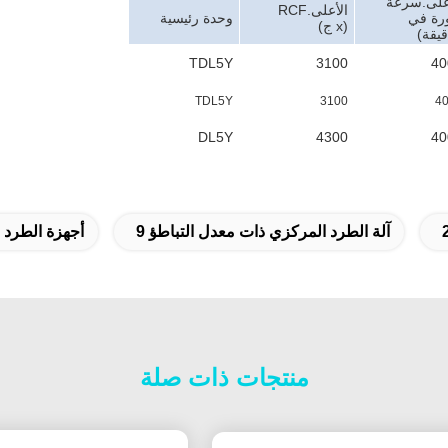
على.سرعة
الأعلى.RCF
رة في
وحدة رئيسية
(x ج)
قيقة)
TDL5Y
3100
40
TDL5Y
3100
4
DL5Y
4300
40
آلة الطرد المركزي ذات معدل التباطؤ 9
أجهزة الطرد الم
منتجات ذات صلة