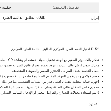
تفاصيل التغليف:
حقيبة 
إبراز:
60db الطابق الدائمة الطرد المركزي
DL5Y اختبار النفط الطرد المركزي الطابق الدائمة الطرد المركزي
تحكم بالكمبيوتر الصغير مع لوحة تشغيل سهلة الاستخدام وشاشة LCD ساطعة.يمكن تخزين معلمات التشغيل تلقائيًا ويمكن ضبط RCF مباشرة لبدء الفصل.
محرك بدون فرش عالي التردد ، مزود بعمود محرك فائق السرعة يضمن تشغ
هيكل التخميد متعدد المراحل للاهتزاز الصغير والضوضاء المنخفضة.
جسم فولاذي وحجرة من الفولاذ المقاوم للصدأ ومكونات رئيسية مستوردة لسه
أجهزة حماية مختلفة لضمان أقصى قدر من السلامة التشغيلية بما في ذلك الس
تصميم خاص للسخان عالي الطاقة يعطي تسخينًا سريعًا.تضمن تقنية التحكم ف
9 يتم استعادة معدلات التسارع والفرامل للخيار أو الإدخال المباشر للتسارع ووقت الكبح كما تريد.يمكنه حفظ ما يصل إلى 40 شوطًا للحصول على أفضل فصل.
تحديد