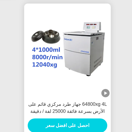
64800xg 4L جهاز طرد مركزي قائم على
الأرض بسرعة فائقة 25000 لفة / دقيقة
حماية من عدم التوازن
احصل على افضل سعر