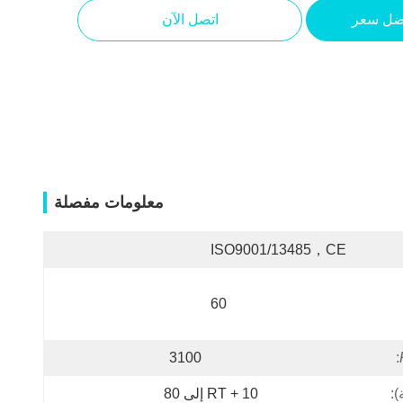
ضل سعر
اتصل الآن
معلومات مفصلة
ISO9001/13485，CE
60
3100
:
:
RT + 10 إلى 80