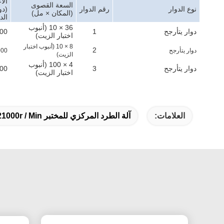
الأ
السعة القصوى
نوع الدوار
رقم الدوار
(دو
(المكان × مل)
الد
36 × 10 (أنبوب
دوار يتأرجح
1
00
اختبار الزيت)
8 × 10 (أنبوب اختبار
2
دوار يتأرجح
000
الزيت)
4 × 100 (أنبوب
دوار يتأرجح
3
00
اختبار الزيت)
العلامات:
آلة الطرد المركزي للمختبر 21000r / Min