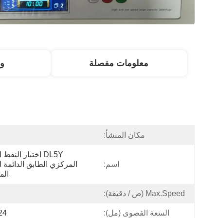
معلومات مفصلة
و
مكان المنشأ:
ا
اسم:
الم
Max.Speed ​​(ص / دقيقة):
السعة القصوى (مل):
4 × 10