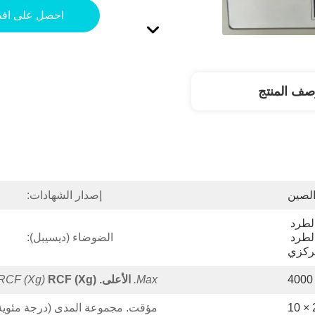
احصل على اف
صف المنتج
لصين
إصدار الشهادات:
DL5Y اختبار النفط الطرد 
المركزي الطابق الدائمة الطرد 
الضوضاء (ديسيبل):
ركزي
4000
Max.
الأعلى.
RCF (xg)
RCF (xg)
2
مؤقت. مجموعة المدى (درجة مئوية)