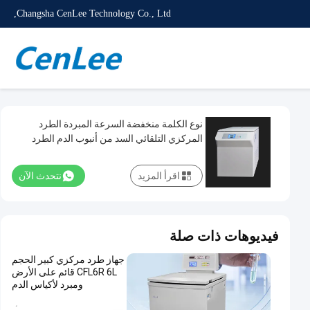
Changsha CenLee Technology Co., Ltd,
نوع الكلمة منخفضة السرعة المبردة الطرد
المركزي التلقائي السد من أنبوب الدم الطرد
المركزي
اقرأ المزيد
نتحدث الآن
فيديوهات ذات صلة
جهاز طرد مركزي كبير الحجم
CFL6R 6L قائم على الأرض
ومبرد لأكياس الدم