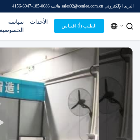
البريد الإلكتروني sales02@cenlee.com.cn
هاتف 0086-185-6947-4156
الأحداث
سياسة


الطلب (أ) اقتباس
الخصوصية