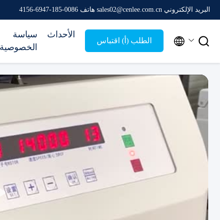
البريد الإلكتروني sales02@cenlee.com.cn
هاتف 0086-185-6947-4156
الأحداث
سياسة


الطلب (أ) اقتباس
الخصوصية