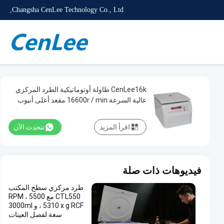
Changsha CenLee Technology Co., Ltd,
CenLee16k طاولة أوتوماتيكية الطرد المركزي
عالية السرعة 16600r / min مقعد أعلى أنبوب
الدم البلازما مختبر الطرد المركزي جهاز فصل
اقرأ المزيد
نتحدث الآن
فيديوهات ذات صلة
طرد مركزي سطح المكتب
CTL550 مع 5500 RPM ،
5310 x g RCF ، و 3000ml
سعة لفصل العينات