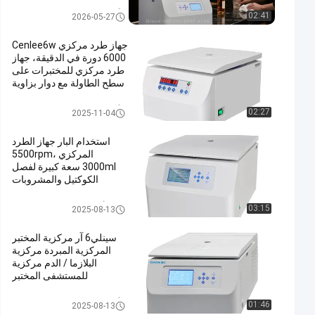
أجهزة الطرد المركزي السريرية
02:41
2026-05-27
جهاز طرد مركزي Cenlee6w
6000 دورة في الدقيقة، جهاز
طرد مركزي للمختبرات على
سطح الطاولة مع دوار بزاوية
15 مل و 50 مل
أجهزة الطرد المركزي السريرية
02:27
2025-11-04
استخدام البار جهاز الطرد
المركزي 5500rpm،
3000ml سعة كبيرة لفصل
الكوكتيل والمشروبات
أجهزة الطرد المركزي PRP
03:15
2025-08-13
سينلي6 آر مركزية المختبر
المركزية المبردة مركزية
البلازما / الدم مركزية
للمستشفى المختبر
أجهزة الطرد المركزي السريرية
01:46
2025-08-13