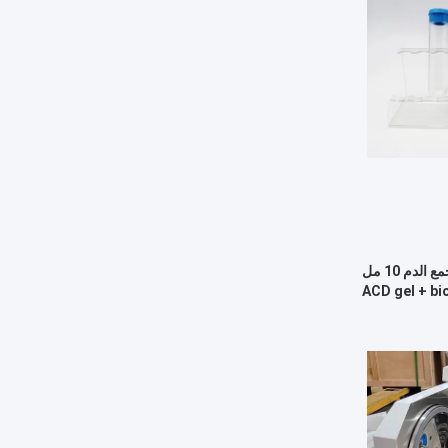
مجموعة أنابيب ACD Gel PRP لجمع الدم 10 مل