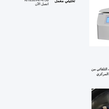
Ki18569474156
تحليلي معمل
اتصل الآن
اب التلقائي من
 المركزي