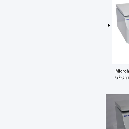
Microhematocri
د جهاز طرد