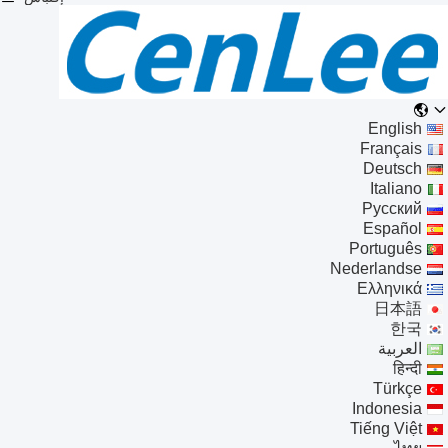
English
Français
Deutsch
Italiano
Русский
Español
Português
Nederlandse
Ελληνικά
日本語
한국
العربية
हिन्दी
Türkçe
Indonesia
Tiếng Việt