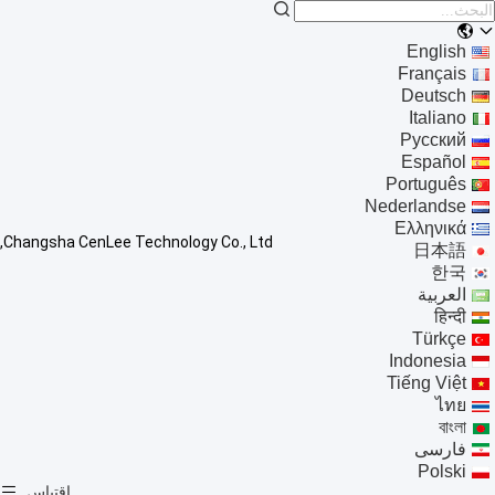
English
Français
Deutsch
Italiano
Русский
Español
Português
Nederlandse
Ελληνικά
Changsha CenLee Technology Co., Ltd,
日本語
한국
العربية
हिन्दी
Türkçe
Indonesia
Tiếng Việt
ไทย
বাংলা
فارسی
Polski
إقتباس