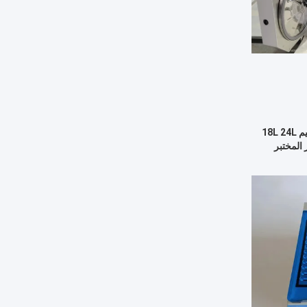
أوتوكلاف صغير من الفئة ب للتعقيم 18L 24L