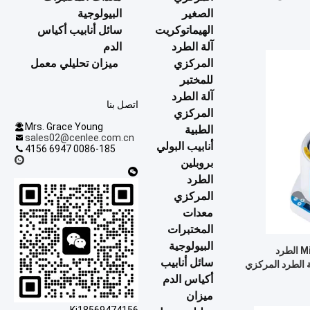
الصغير
البيولوجية
الهيماتوكريت
سائل أنابيب أكياس
آلة الطرد
الدم
المركزي
ميزان تحليلي معمل
للمختبر
آلة الطرد
اتصل بنا
المركزي
Mrs. Grace Young
الطبية
sales02@cenlee.com.cn
أنابيب البولي
0086-185 6947 4156
بروبلين
الطرد
المركزي
معدات
المختبرات
البيولوجية
مختبر الطرد المركزي MicroPlate الطرد
سائل أنابيب
 الطرد المركزي
أكياس الدم
ميزان