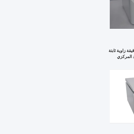
 في الدقيقة زاوية ثابتة
د المركزي