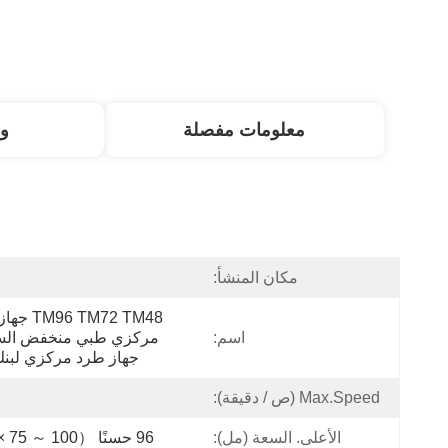
معلومات مفصلة
و
مكان المنشأ:
ا
اسم:
جهاز طرد مركزي لبنك
Max.Speed ​​(ص / دقيقة):
الأعلى. السعة (مل):
96 حسنًا （Φ13 × 75 ～ 100