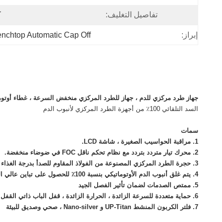
تفاصيل التغليف:
ك
إبراز:
Benchtop Automatic Cap Off الطرد المر
جهاز طرد مركزي للدم ، جهاز للطرد المركزي منخفض السرعة ، غطاء أوتوم
السد التلقائي 100٪ من أجهزة الطرد المركزي لأنبوب الدم
سمات
1. مراقبة الحواسيب الصغيرة ، شاشة LCD.
2. محرك تيار متردد بتردد مع نظام تحكم ناقل FOC في ضوضاء منخفضة
.
3. حجرة الطرد المركزي المصنوعة من الفولاذ المقاوم للصدأ بدرجة الغذاء # 304 المتينة
4. يتم غلق أنبوب الدم الأوتوماتيكي بنسبة 100٪ للحصول على تباين عالي الكفاءة لإزالة الغطاء يدويًا.
5. ممتص الصدمات لضمان تأثير الفصل الجيد
6. حماية متعددة للسرعة الزائدة ، الحرارة الزائدة ، قفل الباب ذاتي القفل ، عدم التوازن ، إلخ ؛يمكن تعقيم الدوار عن طريق درجة حرارة عالية وضغط مرتفع ، كما يتوفر الطرد المركزي الفوري والمستمر.
7. فلتر الكربون المنشط UP-Titan و Nano-silver ، صحي وصديق للبيئة