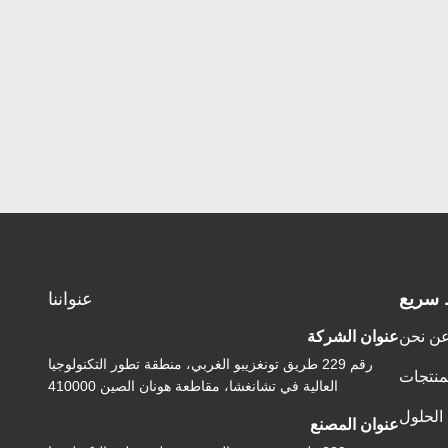
 سريع
عنواننا
ن نحن
عنوان الشركة
رقم 229 طريق تونغزيبو الغربي، منطقة تطور التكنولوجيا
منتجات
العالية في تشانغشا، مقاطعة هونان الصين 410000
الحلول
عنوان المصنع