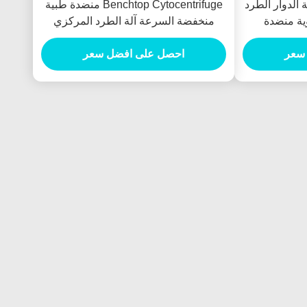
ابت زاوية الدوار الطرد
Benchtop Cytocentrifuge منضدة طبية
وية منضدة
منخفضة السرعة آلة الطرد المركزي
سعر
احصل على افضل سعر