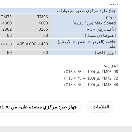
تحديد
جهاز طرد مركزي صغير مع دوارات
نموذج
TM96
TM72
Max.Speed ​​(ص / دقيقة)
4000
4000
الأعلى.RCF (xg)
3166
2862
الضوضاء (ديسيبل)
58
58
خافت.(العرض × العمق × الارتفاع)
460 × 690 × 405
460 × 690 × 405
ملم
الوزن (كجم)
50
50
الدوارات
TM96: 96 بئر (Φ13 × 75 ～ 100)
TM72: 72 بئر (Φ13 × 75 ～ 100)
TM48: 48 بئر (Φ13 × 75 ～ 100)
العلامات:
جهاز طرد مركزي منضدة طبية من CenLee