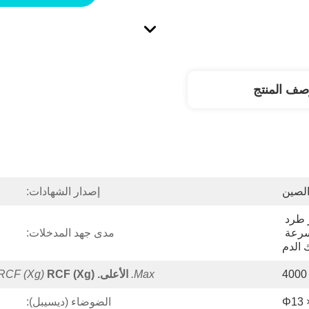
صف المنتج
لصين
إصدار الشهادات:
TM96 TM72 TM48 جهاز طرد 
مركزي طبي منخفض السرعة 
مدى جهد المدخلات:
 الدم
4000
Max.
الأعلى.
RCF (xg)
RCF (xg)
الضوضاء (ديسيبل):