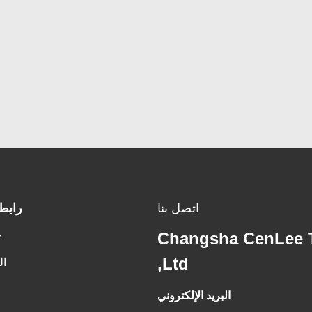
اتصل بنا
رابط
ع
Changsha CenLee T
Ltd,
ال
البريد الإلكتروني