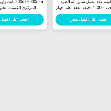
دقيقة عقد معمل سبين آلة الطرد
300ml 6000rpm ث
المركزي ، 4000r / دقيقة مقعد أعلى جهاز
المركزي الكيمياء الحي
طرد مركزي رقمي
احصل على افضل سعر
احصل على افضل 